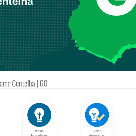
ntelha
rama Centelha | GO
Ideias
Ideias
Inovadoras
Aprovadas